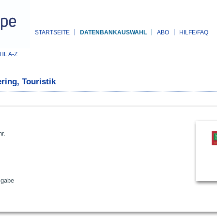
STARTSEITE
DATENBANKAUSWAHL
ABO
HILFE/FAQ
L A-Z
ring, Touristik
r.
sgabe