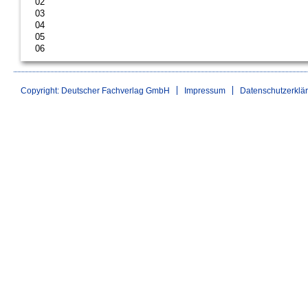
02
03
04
05
06
Copyright: Deutscher Fachverlag GmbH
Impressum
Datenschutzerklä