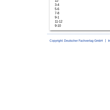
11-
3-4
5-6
7-8
9-1
11-12
9-10
Copyright: Deutscher Fachverlag GmbH
I