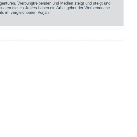
genturen, Werbungtreibenden und Medien steigt und steigt und
Monaten dieses Jahres haben die Arbeitgeber der Werbebranche
ls im vergleichbaren Vorjahr