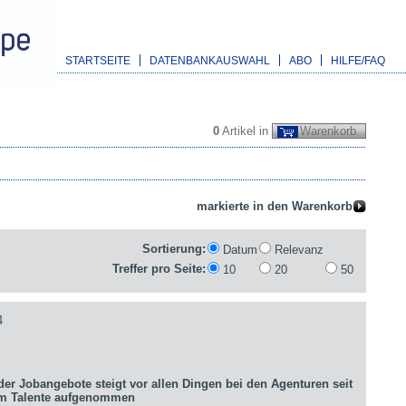
STARTSEITE
DATENBANKAUSWAHL
ABO
HILFE/FAQ
0
Artikel in
Warenkorb
Sortierung:
Datum
Relevanz
Treffer pro Seite:
10
20
50
4
er Jobangebote steigt vor allen Dingen bei den Agenturen seit
um Talente aufgenommen