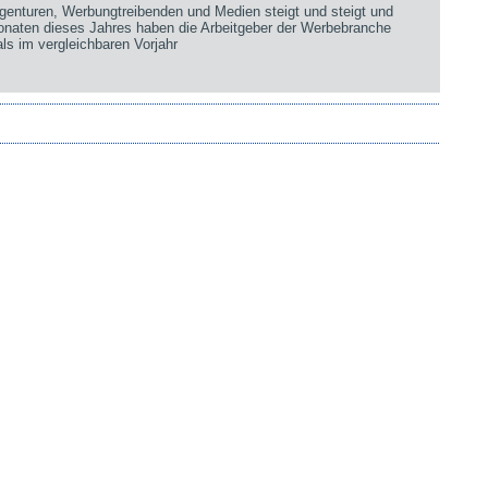
genturen, Werbungtreibenden und Medien steigt und steigt und
Monaten dieses Jahres haben die Arbeitgeber der Werbebranche
ls im vergleichbaren Vorjahr