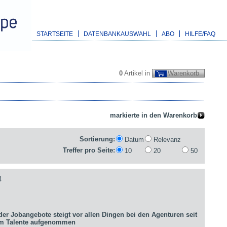
STARTSEITE
DATENBANKAUSWAHL
ABO
HILFE/FAQ
0
Artikel in
Warenkorb
Sortierung:
Datum
Relevanz
Treffer pro Seite:
10
20
50
4
er Jobangebote steigt vor allen Dingen bei den Agenturen seit
um Talente aufgenommen