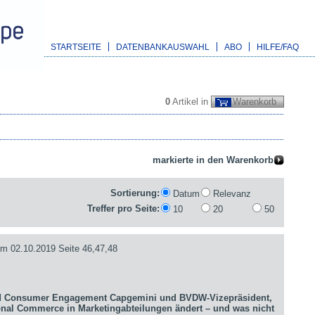
STARTSEITE
DATENBANKAUSWAHL
ABO
HILFE/FAQ
0
Artikel in
Warenkorb
Sortierung:
Datum
Relevanz
Treffer pro Seite:
10
20
50
 02.10.2019 Seite 46,47,48
d Consumer Engagement Capgemini und BVDW-Vizepräsident,
onal Commerce in Marketingabteilungen ändert – und was nicht