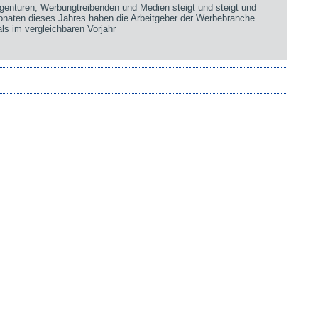
genturen, Werbungtreibenden und Medien steigt und steigt und
Monaten dieses Jahres haben die Arbeitgeber der Werbebranche
ls im vergleichbaren Vorjahr