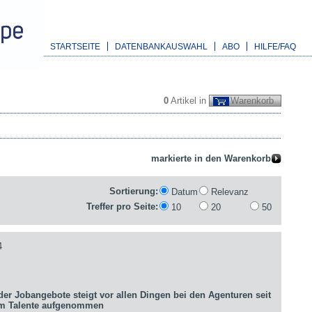
STARTSEITE
DATENBANKAUSWAHL
ABO
HILFE/FAQ
0
Artikel in
Warenkorb
Sortierung:
Datum
Relevanz
Treffer pro Seite:
10
20
50
4
er Jobangebote steigt vor allen Dingen bei den Agenturen seit
um Talente aufgenommen