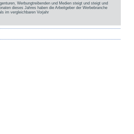
genturen, Werbungtreibenden und Medien steigt und steigt und
Monaten dieses Jahres haben die Arbeitgeber der Werbebranche
ls im vergleichbaren Vorjahr