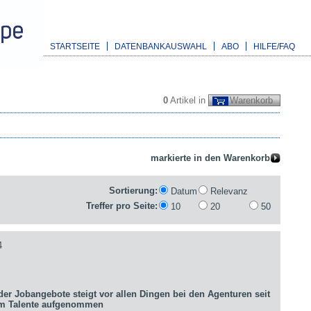
STARTSEITE
DATENBANKAUSWAHL
ABO
HILFE/FAQ
0
Artikel in
Warenkorb
Sortierung:
Datum
Relevanz
Treffer pro Seite:
10
20
50
4
er Jobangebote steigt vor allen Dingen bei den Agenturen seit
um Talente aufgenommen