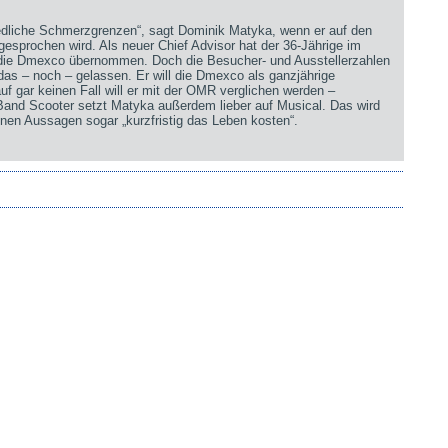
iedliche Schmerzgrenzen“, sagt Dominik Matyka, wenn er auf den
sprochen wird. Als neuer Chief Advisor hat der 36-Jährige im
 die Dmexco übernommen. Doch die Besucher- und Ausstellerzahlen
 das – noch – gelassen. Er will die Dmexco als ganzjährige
uf gar keinen Fall will er mit der OMR verglichen werden –
 Band Scooter setzt Matyka außerdem lieber auf Musical. Das wird
nen Aussagen sogar „kurzfristig das Leben kosten“.