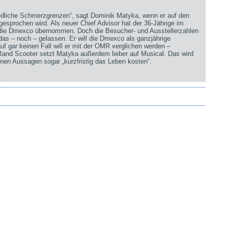
iedliche Schmerzgrenzen“, sagt Dominik Matyka, wenn er auf den
sprochen wird. Als neuer Chief Advisor hat der 36-Jährige im
 die Dmexco übernommen. Doch die Besucher- und Ausstellerzahlen
 das – noch – gelassen. Er will die Dmexco als ganzjährige
uf gar keinen Fall will er mit der OMR verglichen werden –
 Band Scooter setzt Matyka außerdem lieber auf Musical. Das wird
nen Aussagen sogar „kurzfristig das Leben kosten“.