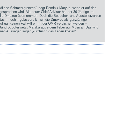
iedliche Schmerzgrenzen“, sagt Dominik Matyka, wenn er auf den
sprochen wird. Als neuer Chief Advisor hat der 36-Jährige im
 die Dmexco übernommen. Doch die Besucher- und Ausstellerzahlen
 das – noch – gelassen. Er will die Dmexco als ganzjährige
uf gar keinen Fall will er mit der OMR verglichen werden –
 Band Scooter setzt Matyka außerdem lieber auf Musical. Das wird
nen Aussagen sogar „kurzfristig das Leben kosten“.