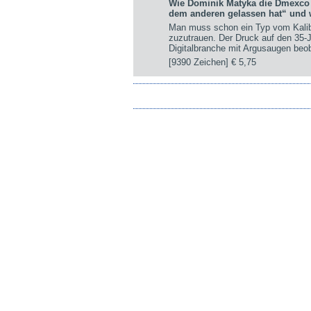
Wie Dominik Matyka die Dmexco n
dem anderen gelassen hat“ und w
Man muss schon ein Typ vom Kalib
zuzutrauen. Der Druck auf den 35-J
Digitalbranche mit Argusaugen beoba
[9390 Zeichen]
€ 5,75