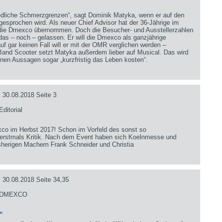
iedliche Schmerzgrenzen“, sagt Dominik Matyka, wenn er auf den
sprochen wird. Als neuer Chief Advisor hat der 36-Jährige im
 die Dmexco übernommen. Doch die Besucher- und Ausstellerzahlen
 das – noch – gelassen. Er will die Dmexco als ganzjährige
uf gar keinen Fall will er mit der OMR verglichen werden –
 Band Scooter setzt Matyka außerdem lieber auf Musical. Das wird
nen Aussagen sogar „kurzfristig das Leben kosten“.
0.08.2018 Seite 3
ditorial
co im Herbst 2017! Schon im Vorfeld des sonst so
 erstmals Kritik. Nach dem Event haben sich Koelnmesse und
herigen Machern Frank Schneider und Christia
.08.2018 Seite 34,35
- DMEXCO
“