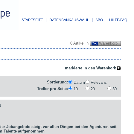
STARTSEITE
DATENBANKAUSWAHL
ABO
HILFE/FAQ
0
Artikel in
Warenkorb
Sortierung:
Datum
Relevanz
Treffer pro Seite:
10
20
50
4
er Jobangebote steigt vor allen Dingen bei den Agenturen seit
um Talente aufgenommen