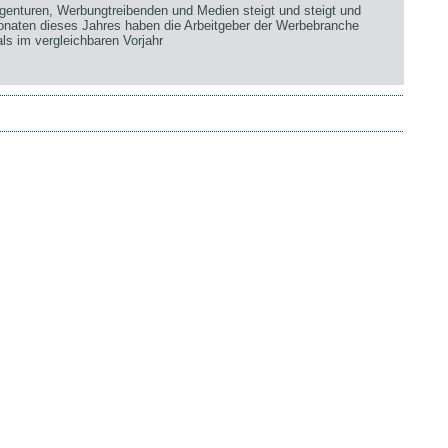
genturen, Werbungtreibenden und Medien steigt und steigt und
Monaten dieses Jahres haben die Arbeitgeber der Werbebranche
ls im vergleichbaren Vorjahr