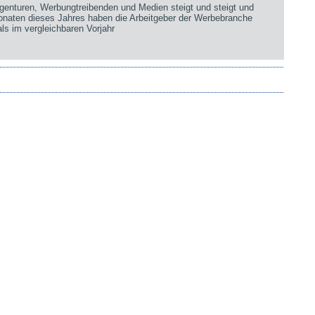
genturen, Werbungtreibenden und Medien steigt und steigt und
Monaten dieses Jahres haben die Arbeitgeber der Werbebranche
ls im vergleichbaren Vorjahr