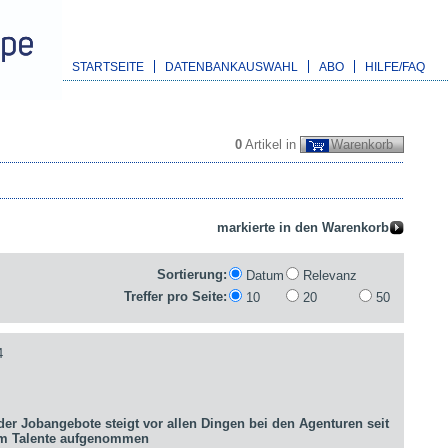
STARTSEITE
DATENBANKAUSWAHL
ABO
HILFE/FAQ
0
Artikel in
Warenkorb
Sortierung:
Datum
Relevanz
Treffer pro Seite:
10
20
50
4
er Jobangebote steigt vor allen Dingen bei den Agenturen seit
um Talente aufgenommen