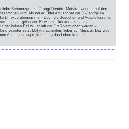
iedliche Schmerzgrenzen“, sagt Dominik Matyka, wenn er auf den
sprochen wird. Als neuer Chief Advisor hat der 36-Jährige im
 die Dmexco übernommen. Doch die Besucher- und Ausstellerzahlen
 das – noch – gelassen. Er will die Dmexco als ganzjährige
uf gar keinen Fall will er mit der OMR verglichen werden –
 Band Scooter setzt Matyka außerdem lieber auf Musical. Das wird
nen Aussagen sogar „kurzfristig das Leben kosten“.