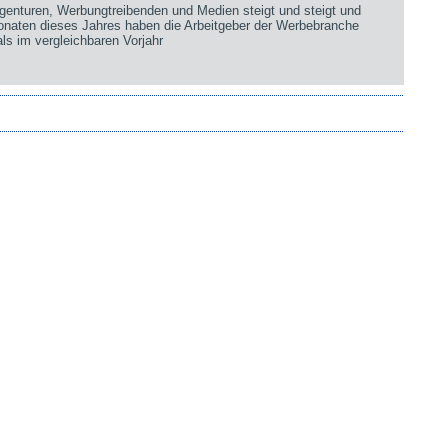
genturen, Werbungtreibenden und Medien steigt und steigt und
Monaten dieses Jahres haben die Arbeitgeber der Werbebranche
ls im vergleichbaren Vorjahr