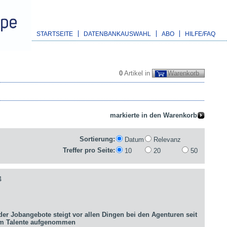
STARTSEITE
DATENBANKAUSWAHL
ABO
HILFE/FAQ
0
Artikel in
Warenkorb
Sortierung:
Datum
Relevanz
Treffer pro Seite:
10
20
50
4
er Jobangebote steigt vor allen Dingen bei den Agenturen seit
um Talente aufgenommen