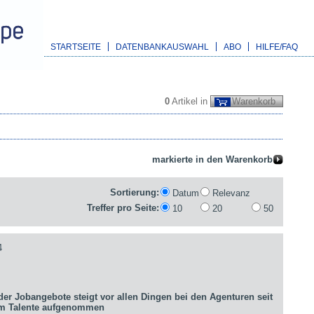
STARTSEITE
DATENBANKAUSWAHL
ABO
HILFE/FAQ
0
Artikel in
Warenkorb
Sortierung:
Datum
Relevanz
Treffer pro Seite:
10
20
50
4
er Jobangebote steigt vor allen Dingen bei den Agenturen seit
um Talente aufgenommen