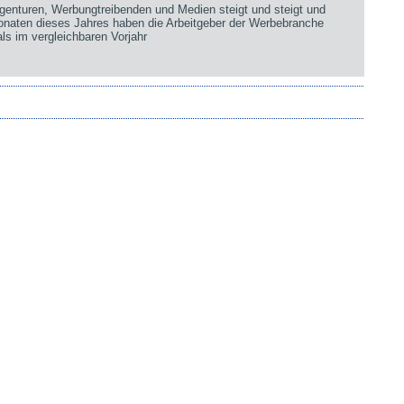
genturen, Werbungtreibenden und Medien steigt und steigt und
Monaten dieses Jahres haben die Arbeitgeber der Werbebranche
ls im vergleichbaren Vorjahr