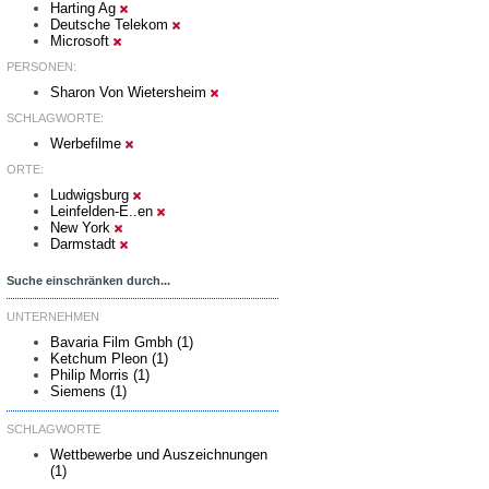
Harting Ag
Deutsche Telekom
Microsoft
PERSONEN:
Sharon Von Wietersheim
SCHLAGWORTE:
Werbefilme
ORTE:
Ludwigsburg
Leinfelden-E..en
New York
Darmstadt
Suche einschränken durch...
UNTERNEHMEN
Bavaria Film Gmbh (1)
Ketchum Pleon (1)
Philip Morris (1)
Siemens (1)
SCHLAGWORTE
Wettbewerbe und Auszeichnungen
(1)