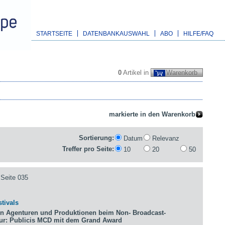
STARTSEITE
DATENBANKAUSWAHL
ABO
HILFE/FAQ
0
Artikel in
Warenkorb
Sortierung:
Datum
Relevanz
Treffer pro Seite:
10
20
50
Seite 035
tivals
n Agenturen und Produktionen beim Non- Broadcast-
tur: Publicis MCD mit dem Grand Award