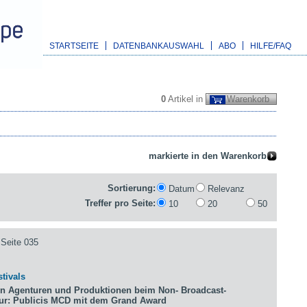
STARTSEITE
DATENBANKAUSWAHL
ABO
HILFE/FAQ
0
Artikel in
Warenkorb
Sortierung:
Datum
Relevanz
Treffer pro Seite:
10
20
50
Seite 035
tivals
n Agenturen und Produktionen beim Non- Broadcast-
tur: Publicis MCD mit dem Grand Award