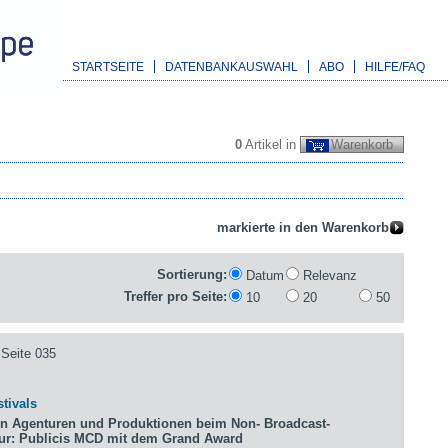
STARTSEITE
DATENBANKAUSWAHL
ABO
HILFE/FAQ
0
Artikel in
Warenkorb
Sortierung:
Datum
Relevanz
Treffer pro Seite:
10
20
50
Seite 035
tivals
n Agenturen und Produktionen beim Non- Broadcast-
tur: Publicis MCD mit dem Grand Award