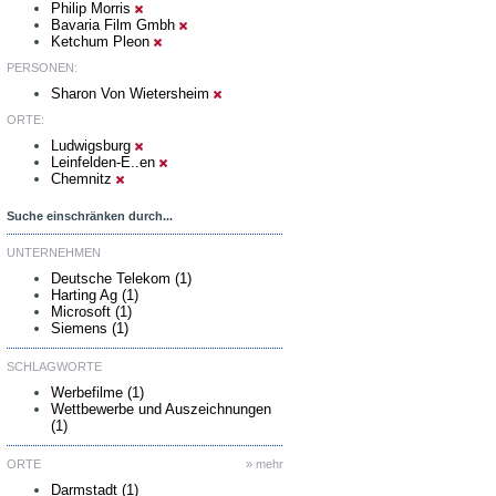
Philip Morris
Bavaria Film Gmbh
Ketchum Pleon
PERSONEN:
Sharon Von Wietersheim
ORTE:
Ludwigsburg
Leinfelden-E..en
Chemnitz
Suche einschränken durch...
UNTERNEHMEN
Deutsche Telekom (1)
Harting Ag (1)
Microsoft (1)
Siemens (1)
SCHLAGWORTE
Werbefilme (1)
Wettbewerbe und Auszeichnungen
(1)
ORTE
» mehr
Darmstadt (1)