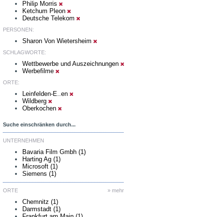
Philip Morris
Ketchum Pleon
Deutsche Telekom
PERSONEN:
Sharon Von Wietersheim
SCHLAGWORTE:
Wettbewerbe und Auszeichnungen
Werbefilme
ORTE:
Leinfelden-E..en
Wildberg
Oberkochen
Suche einschränken durch...
UNTERNEHMEN
Bavaria Film Gmbh (1)
Harting Ag (1)
Microsoft (1)
Siemens (1)
ORTE
» mehr
Chemnitz (1)
Darmstadt (1)
Frankfurt am Main (1)