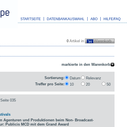
STARTSEITE
DATENBANKAUSWAHL
ABO
HILFE/FAQ
0
Artikel in
Warenkorb
Sortierung:
Datum
Relevanz
Treffer pro Seite:
10
20
50
Seite 035
tivals
n Agenturen und Produktionen beim Non- Broadcast-
tur: Publicis MCD mit dem Grand Award