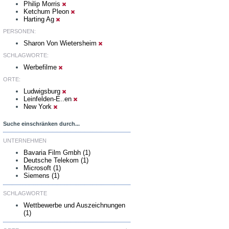
Philip Morris
Ketchum Pleon
Harting Ag
PERSONEN:
Sharon Von Wietersheim
SCHLAGWORTE:
Werbefilme
ORTE:
Ludwigsburg
Leinfelden-E..en
New York
Suche einschränken durch...
UNTERNEHMEN
Bavaria Film Gmbh (1)
Deutsche Telekom (1)
Microsoft (1)
Siemens (1)
SCHLAGWORTE
Wettbewerbe und Auszeichnungen
(1)