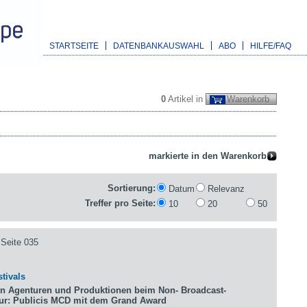
STARTSEITE
DATENBANKAUSWAHL
ABO
HILFE/FAQ
0
Artikel in
Warenkorb
Sortierung:
Datum
Relevanz
Treffer pro Seite:
10
20
50
Seite 035
tivals
n Agenturen und Produktionen beim Non- Broadcast-
tur: Publicis MCD mit dem Grand Award