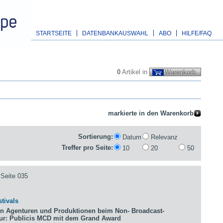
STARTSEITE
DATENBANKAUSWAHL
ABO
HILFE/FAQ
0
Artikel in
Warenkorb
Sortierung:
Datum
Relevanz
Treffer pro Seite:
10
20
50
Seite 035
tivals
n Agenturen und Produktionen beim Non- Broadcast-
tur: Publicis MCD mit dem Grand Award