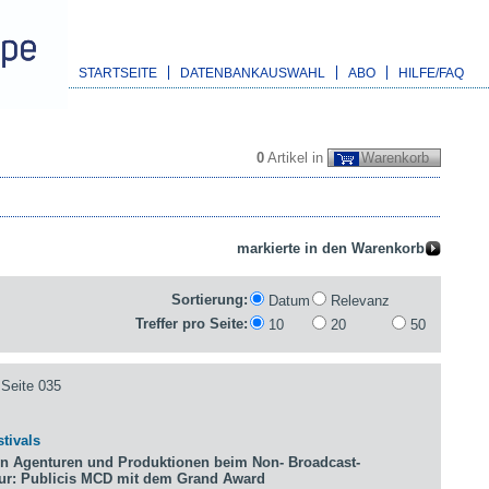
STARTSEITE
DATENBANKAUSWAHL
ABO
HILFE/FAQ
0
Artikel in
Warenkorb
Sortierung:
Datum
Relevanz
Treffer pro Seite:
10
20
50
Seite 035
tivals
n Agenturen und Produktionen beim Non- Broadcast-
tur: Publicis MCD mit dem Grand Award