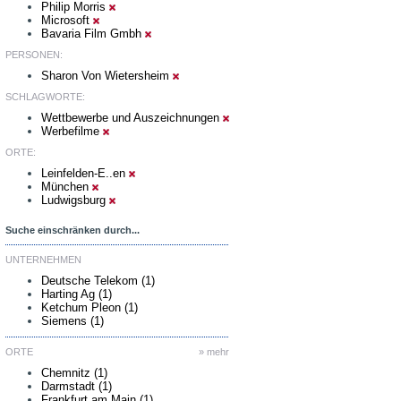
Philip Morris
Microsoft
Bavaria Film Gmbh
PERSONEN:
Sharon Von Wietersheim
SCHLAGWORTE:
Wettbewerbe und Auszeichnungen
Werbefilme
ORTE:
Leinfelden-E..en
München
Ludwigsburg
Suche einschränken durch...
UNTERNEHMEN
Deutsche Telekom (1)
Harting Ag (1)
Ketchum Pleon (1)
Siemens (1)
ORTE
» mehr
Chemnitz (1)
Darmstadt (1)
Frankfurt am Main (1)