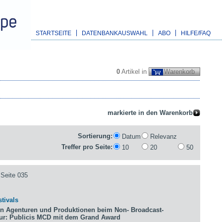
STARTSEITE
DATENBANKAUSWAHL
ABO
HILFE/FAQ
0
Artikel in
Warenkorb
Sortierung:
Datum
Relevanz
Treffer pro Seite:
10
20
50
Seite 035
tivals
n Agenturen und Produktionen beim Non- Broadcast-
tur: Publicis MCD mit dem Grand Award