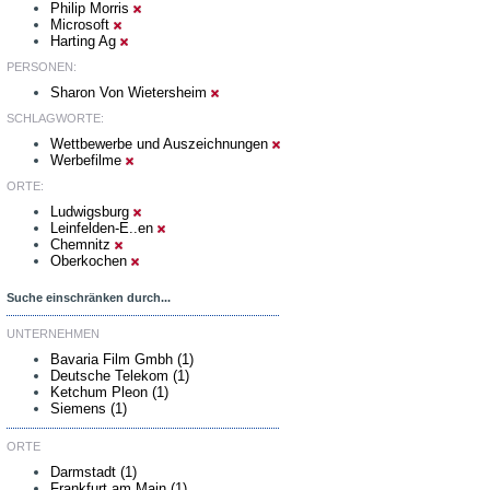
Philip Morris
Microsoft
Harting Ag
PERSONEN:
Sharon Von Wietersheim
SCHLAGWORTE:
Wettbewerbe und Auszeichnungen
Werbefilme
ORTE:
Ludwigsburg
Leinfelden-E..en
Chemnitz
Oberkochen
Suche einschränken durch...
UNTERNEHMEN
Bavaria Film Gmbh (1)
Deutsche Telekom (1)
Ketchum Pleon (1)
Siemens (1)
ORTE
Darmstadt (1)
Frankfurt am Main (1)