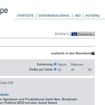
STARTSEITE
DATENBANKAUSWAHL
ABO
HILFE/FAQ
0
Artikel in
Warenkorb
Sortierung:
Datum
Relevanz
Treffer pro Seite:
10
20
50
Seite 035
tivals
n Agenturen und Produktionen beim Non- Broadcast-
tur: Publicis MCD mit dem Grand Award