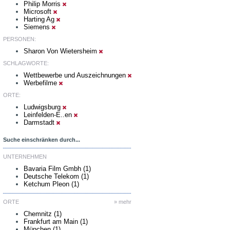
Philip Morris
Microsoft
Harting Ag
Siemens
PERSONEN:
Sharon Von Wietersheim
SCHLAGWORTE:
Wettbewerbe und Auszeichnungen
Werbefilme
ORTE:
Ludwigsburg
Leinfelden-E..en
Darmstadt
Suche einschränken durch...
UNTERNEHMEN
Bavaria Film Gmbh (1)
Deutsche Telekom (1)
Ketchum Pleon (1)
ORTE
» mehr
Chemnitz (1)
Frankfurt am Main (1)
München (1)