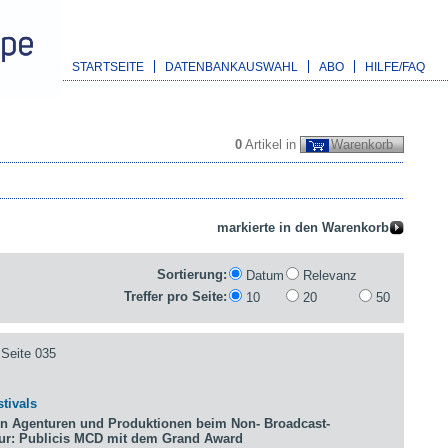
STARTSEITE
DATENBANKAUSWAHL
ABO
HILFE/FAQ
0
Artikel in
Warenkorb
Sortierung:
Datum
Relevanz
Treffer pro Seite:
10
20
50
Seite 035
tivals
n Agenturen und Produktionen beim Non- Broadcast-
tur: Publicis MCD mit dem Grand Award