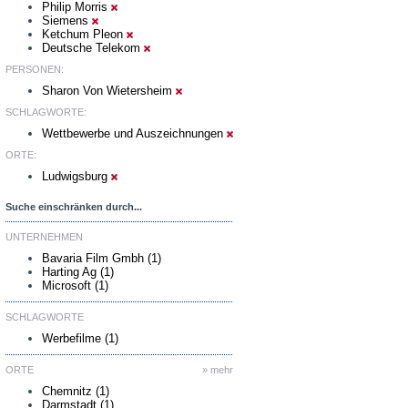
Philip Morris
Siemens
Ketchum Pleon
Deutsche Telekom
PERSONEN:
Sharon Von Wietersheim
SCHLAGWORTE:
Wettbewerbe und Auszeichnungen
ORTE:
Ludwigsburg
Suche einschränken durch...
UNTERNEHMEN
Bavaria Film Gmbh (1)
Harting Ag (1)
Microsoft (1)
SCHLAGWORTE
Werbefilme (1)
ORTE
» mehr
Chemnitz (1)
Darmstadt (1)