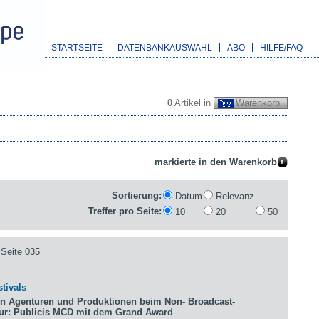
STARTSEITE
DATENBANKAUSWAHL
ABO
HILFE/FAQ
0
Artikel in
Warenkorb
Sortierung:
Datum
Relevanz
Treffer pro Seite:
10
20
50
Seite 035
tivals
n Agenturen und Produktionen beim Non- Broadcast-
tur: Publicis MCD mit dem Grand Award