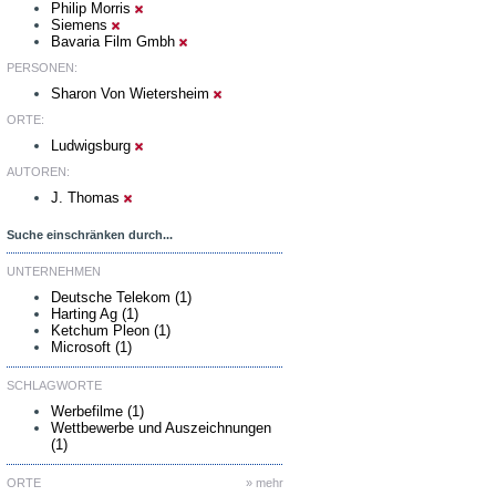
Philip Morris
Siemens
Bavaria Film Gmbh
PERSONEN:
Sharon Von Wietersheim
ORTE:
Ludwigsburg
AUTOREN:
J. Thomas
Suche einschränken durch...
UNTERNEHMEN
Deutsche Telekom (1)
Harting Ag (1)
Ketchum Pleon (1)
Microsoft (1)
SCHLAGWORTE
Werbefilme (1)
Wettbewerbe und Auszeichnungen
(1)
ORTE
» mehr