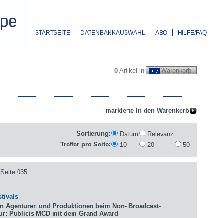
STARTSEITE
DATENBANKAUSWAHL
ABO
HILFE/FAQ
0
Artikel in
Warenkorb
Sortierung:
Datum
Relevanz
Treffer pro Seite:
10
20
50
Seite 035
tivals
n Agenturen und Produktionen beim Non- Broadcast-
tur: Publicis MCD mit dem Grand Award