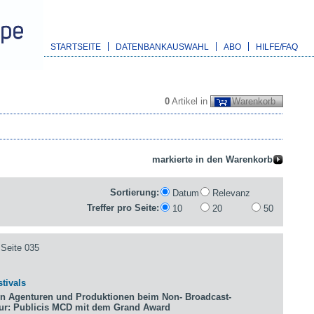
STARTSEITE
DATENBANKAUSWAHL
ABO
HILFE/FAQ
0
Artikel in
Warenkorb
Sortierung:
Datum
Relevanz
Treffer pro Seite:
10
20
50
Seite 035
tivals
n Agenturen und Produktionen beim Non- Broadcast-
tur: Publicis MCD mit dem Grand Award