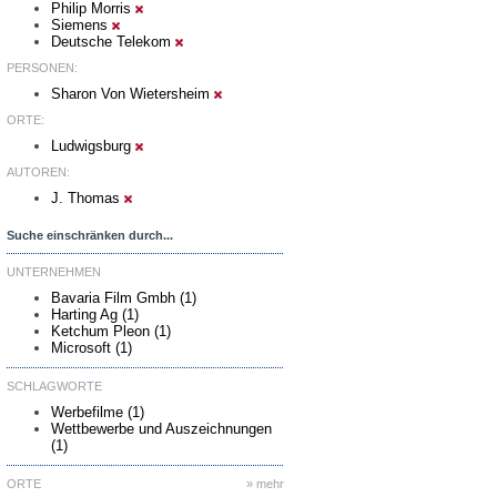
Philip Morris
Siemens
Deutsche Telekom
PERSONEN:
Sharon Von Wietersheim
ORTE:
Ludwigsburg
AUTOREN:
J. Thomas
Suche einschränken durch...
UNTERNEHMEN
Bavaria Film Gmbh (1)
Harting Ag (1)
Ketchum Pleon (1)
Microsoft (1)
SCHLAGWORTE
Werbefilme (1)
Wettbewerbe und Auszeichnungen
(1)
ORTE
» mehr