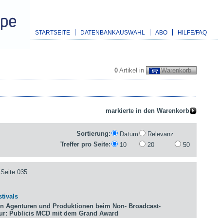
STARTSEITE
DATENBANKAUSWAHL
ABO
HILFE/FAQ
0
Artikel in
Warenkorb
Sortierung:
Datum
Relevanz
Treffer pro Seite:
10
20
50
Seite 035
tivals
n Agenturen und Produktionen beim Non- Broadcast-
tur: Publicis MCD mit dem Grand Award