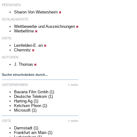
PERSONEN:
Sharon Von Wietersheim
SCHLAGWORTE:
Wettbewerbe und Auszeichnungen
Werbefilme
ORTE:
Leinfelden-E..en
Chemnitz
AUTOREN:
J. Thomas
Suche einschränken durch...
UNTERNEHMEN
» mehr
Bavaria Film Gmbh (1)
Deutsche Telekom (1)
Harting Ag (1)
Ketchum Pleon (1)
Microsoft (1)
ORTE
» mehr
Darmstadt (1)
Frankfurt am Main (1)