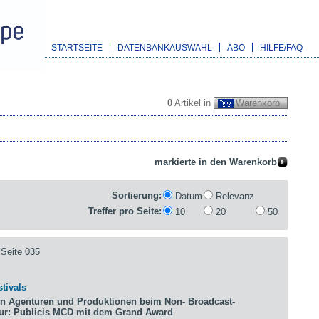
STARTSEITE
DATENBANKAUSWAHL
ABO
HILFE/FAQ
0
Artikel in
Warenkorb
Sortierung:
Datum
Relevanz
Treffer pro Seite:
10
20
50
Seite 035
tivals
n Agenturen und Produktionen beim Non- Broadcast-
tur: Publicis MCD mit dem Grand Award