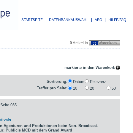
STARTSEITE
DATENBANKAUSWAHL
ABO
HILFE/FAQ
0
Artikel in
Warenkorb
Sortierung:
Datum
Relevanz
Treffer pro Seite:
10
20
50
Seite 035
tivals
n Agenturen und Produktionen beim Non- Broadcast-
tur: Publicis MCD mit dem Grand Award