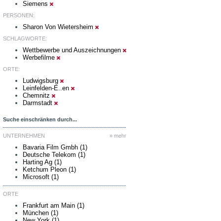
Siemens
PERSONEN:
Sharon Von Wietersheim
SCHLAGWORTE:
Wettbewerbe und Auszeichnungen
Werbefilme
ORTE:
Ludwigsburg
Leinfelden-E..en
Chemnitz
Darmstadt
Suche einschränken durch...
UNTERNEHMEN
» mehr
Bavaria Film Gmbh (1)
Deutsche Telekom (1)
Harting Ag (1)
Ketchum Pleon (1)
Microsoft (1)
ORTE
Frankfurt am Main (1)
München (1)
New York (1)