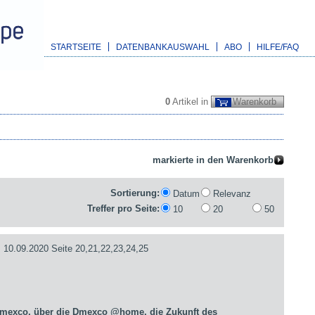
STARTSEITE
DATENBANKAUSWAHL
ABO
HILFE/FAQ
0
Artikel in
Warenkorb
Sortierung:
Datum
Relevanz
Treffer pro Seite:
10
20
50
09.2020 Seite 20,21,22,23,24,25
Dmexco, über die Dmexco @home, die Zukunft des