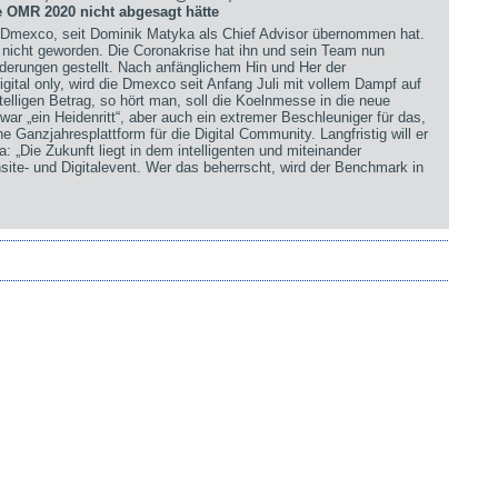
 OMR 2020 nicht abgesagt hätte
te Dmexco, seit Dominik Matyka als Chief Advisor übernommen hat.
er nicht geworden. Die Coronakrise hat ihn und sein Team nun
derungen gestellt. Nach anfänglichem Hin und Her der
gital only, wird die Dmexco seit Anfang Juli mit vollem Dampf auf
stelligen Betrag, so hört man, soll die Koelnmesse in die neue
war „ein Heidenritt“, aber auch ein extremer Beschleuniger für das,
ne Ganzjahresplattform für die Digital Community. Langfristig will er
 „Die Zukunft liegt in dem intelligenten und miteinander
te- und Digitalevent. Wer das beherrscht, wird der Benchmark in