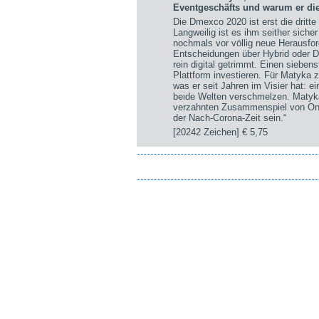
Eventgeschäfts und warum er die
Die Dmexco 2020 ist erst die drit
Langweilig ist es ihm seither sich
nochmals vor völlig neue Herausfor
Entscheidungen über Hybrid oder Di
rein digital getrimmt. Einen sieben
Plattform investieren. Für Matyka z
was er seit Jahren im Visier hat: ei
beide Welten verschmelzen. Matyka:
verzahnten Zusammenspiel von Onsi
der Nach-Corona-Zeit sein.“
[20242 Zeichen]
€ 5,75