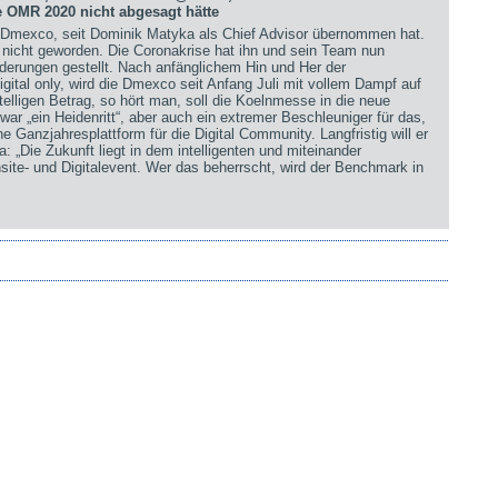
 OMR 2020 nicht abgesagt hätte
te Dmexco, seit Dominik Matyka als Chief Advisor übernommen hat.
er nicht geworden. Die Coronakrise hat ihn und sein Team nun
derungen gestellt. Nach anfänglichem Hin und Her der
gital only, wird die Dmexco seit Anfang Juli mit vollem Dampf auf
stelligen Betrag, so hört man, soll die Koelnmesse in die neue
war „ein Heidenritt“, aber auch ein extremer Beschleuniger für das,
ne Ganzjahresplattform für die Digital Community. Langfristig will er
 „Die Zukunft liegt in dem intelligenten und miteinander
te- und Digitalevent. Wer das beherrscht, wird der Benchmark in