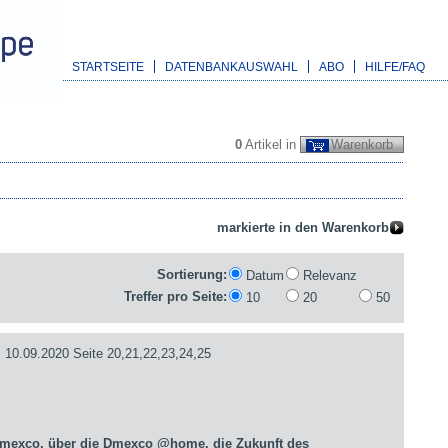
STARTSEITE
DATENBANKAUSWAHL
ABO
HILFE/FAQ
0
Artikel in
Warenkorb
Sortierung:
Datum
Relevanz
Treffer pro Seite:
10
20
50
09.2020 Seite 20,21,22,23,24,25
Dmexco, über die Dmexco @home, die Zukunft des