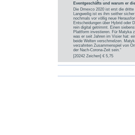
Eventgeschäfts und warum er die
Die Dmexco 2020 ist erst die drit
Langweilig ist es ihm seither sich
nochmals vor völlig neue Herausfor
Entscheidungen über Hybrid oder Di
rein digital getrimmt. Einen sieben
Plattform investieren. Für Matyka z
was er seit Jahren im Visier hat: ei
beide Welten verschmelzen. Matyka:
verzahnten Zusammenspiel von Onsi
der Nach-Corona-Zeit sein.“
[20242 Zeichen]
€ 5,75