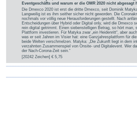
Eventgeschäfts und warum er die OMR 2020 nicht abgesagt h
Die Dmexco 2020 ist erst die dritte Dmexco, seit Dominik Matyk
Langweilig ist es ihm seither sicher nicht geworden. Die Coronak
nochmals vor völlig neue Herausforderungen gestellt. Nach anfä
Entscheidungen über Hybrid oder Digital only, wird die Dmexco s
rein digital getrimmt. Einen siebenstelligen Betrag, so hört man,
Plattform investieren. Für Matyka zwar „ein Heidenritt“, aber auc
was er seit Jahren im Visier hat: eine Ganzjahresplattform für die 
beide Welten verschmelzen. Matyka: „Die Zukunft liegt in dem int
verzahnten Zusammenspiel von Onsite- und Digitalevent. Wer da
der Nach-Corona-Zeit sein.“
[20242 Zeichen]
€ 5,75