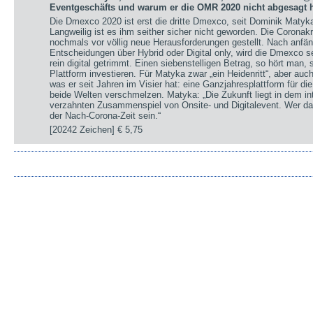
Eventgeschäfts und warum er die OMR 2020 nicht abgesagt h
Die Dmexco 2020 ist erst die dritte Dmexco, seit Dominik Matyk
Langweilig ist es ihm seither sicher nicht geworden. Die Coronak
nochmals vor völlig neue Herausforderungen gestellt. Nach anfä
Entscheidungen über Hybrid oder Digital only, wird die Dmexco s
rein digital getrimmt. Einen siebenstelligen Betrag, so hört man,
Plattform investieren. Für Matyka zwar „ein Heidenritt“, aber auc
was er seit Jahren im Visier hat: eine Ganzjahresplattform für die 
beide Welten verschmelzen. Matyka: „Die Zukunft liegt in dem int
verzahnten Zusammenspiel von Onsite- und Digitalevent. Wer da
der Nach-Corona-Zeit sein.“
[20242 Zeichen]
€ 5,75