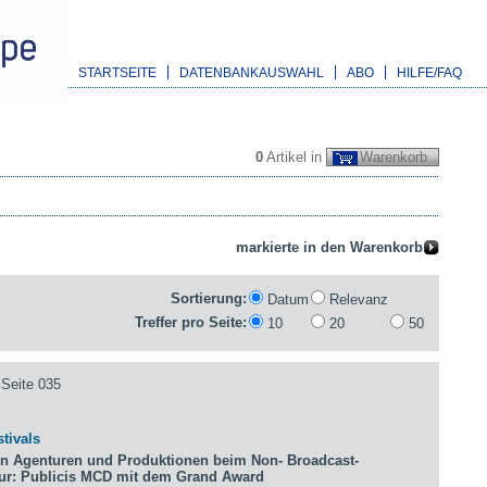
STARTSEITE
DATENBANKAUSWAHL
ABO
HILFE/FAQ
0
Artikel in
Warenkorb
Sortierung:
Datum
Relevanz
Treffer pro Seite:
10
20
50
Seite 035
tivals
n Agenturen und Produktionen beim Non- Broadcast-
tur: Publicis MCD mit dem Grand Award