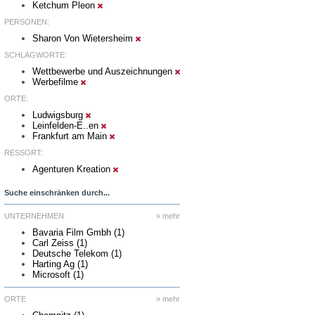
Ketchum Pleon
PERSONEN:
Sharon Von Wietersheim
SCHLAGWORTE:
Wettbewerbe und Auszeichnungen
Werbefilme
ORTE:
Ludwigsburg
Leinfelden-E..en
Frankfurt am Main
RESSORT:
Agenturen Kreation
Suche einschränken durch...
UNTERNEHMEN
» mehr
Bavaria Film Gmbh (1)
Carl Zeiss (1)
Deutsche Telekom (1)
Harting Ag (1)
Microsoft (1)
ORTE
» mehr