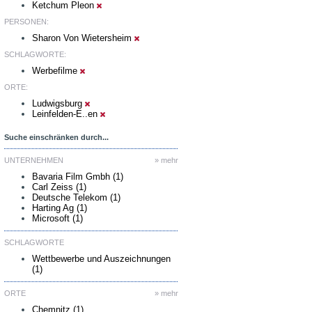
Ketchum Pleon
PERSONEN:
Sharon Von Wietersheim
SCHLAGWORTE:
Werbefilme
ORTE:
Ludwigsburg
Leinfelden-E..en
Suche einschränken durch...
UNTERNEHMEN
» mehr
Bavaria Film Gmbh (1)
Carl Zeiss (1)
Deutsche Telekom (1)
Harting Ag (1)
Microsoft (1)
SCHLAGWORTE
Wettbewerbe und Auszeichnungen
(1)
ORTE
» mehr
Chemnitz (1)