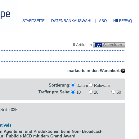
STARTSEITE
DATENBANKAUSWAHL
ABO
HILFE/FAQ
0
Artikel in
Warenkorb
Sortierung:
Datum
Relevanz
Treffer pro Seite:
10
20
50
Seite 035
tivals
n Agenturen und Produktionen beim Non- Broadcast-
tur: Publicis MCD mit dem Grand Award