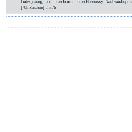
Ludwigsburg, realisieren beim siebten Hennessy- Nachwuchsprei
[705 Zeichen]
€ 5,75