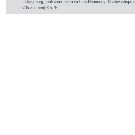
Ludwigsburg, realisieren beim siebten Hennessy- Nachwuchsprei
[705 Zeichen]
€ 5,75