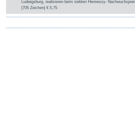
Ludwigsburg, realisieren beim siebten Hennessy- Nachwuchsprei
[705 Zeichen]
€ 5,75