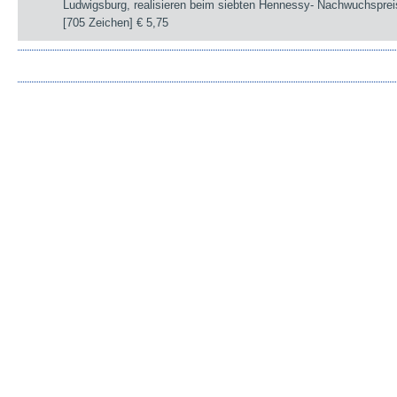
Ludwigsburg, realisieren beim siebten Hennessy- Nachwuchsprei
[705 Zeichen]
€ 5,75