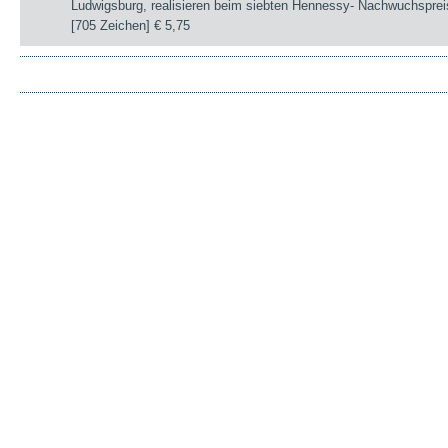
Ludwigsburg, realisieren beim siebten Hennessy- Nachwuchsprei
[705 Zeichen]
€ 5,75