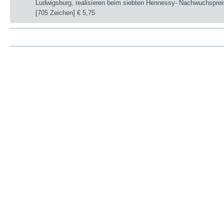
Ludwigsburg, realisieren beim siebten Hennessy- Nachwuchsprei
[705 Zeichen]
€ 5,75