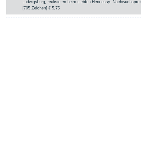
Ludwigsburg, realisieren beim siebten Hennessy- Nachwuchsprei
[705 Zeichen]
€ 5,75