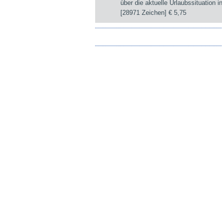
über die aktuelle Urlaubssituation i
[28971 Zeichen]
€ 5,75