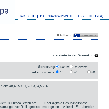
STARTSEITE
DATENBANKAUSWAHL
ABO
HILFE/FAQ
0
Artikel in
Warenkorb
Sortierung:
Datum
Relevanz
Treffer pro Seite:
10
20
50
 Seite 48,49,50,51,52,53,54,55,56
 allem in Europa. Wenn am 1. Juli der digitale Gesundheitspass
sewarnungen vor Risikogebieten mehr geben – weltweit. Ein Überblick