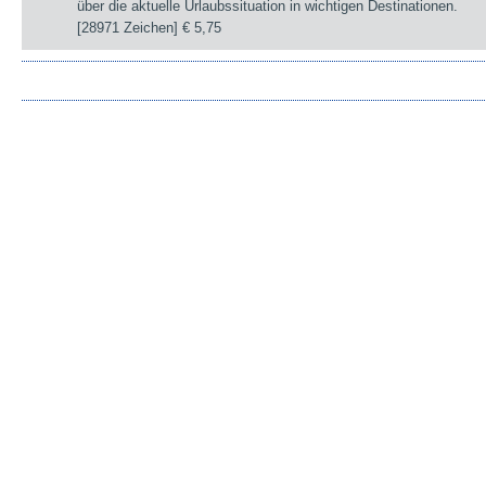
über die aktuelle Urlaubssituation in wichtigen Destinationen.
[28971 Zeichen]
€ 5,75