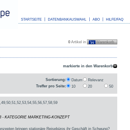
STARTSEITE
DATENBANKAUSWAHL
ABO
HILFE/FAQ
0
Artikel in
Warenkorb
Sortierung:
Datum
Relevanz
Treffer pro Seite:
10
20
50
,49,50,51,52,53,54,55,56,57,58,59
18 - KATEGORIE MARKETING-KONZEPT
onzepten bringen stationäre Reisebüros ihr Geschäft in Schwung?