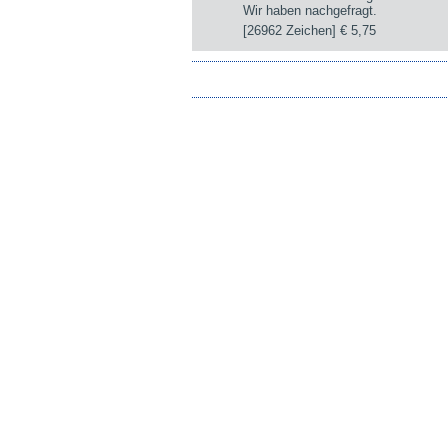
Wir haben nachgefragt.
[26962 Zeichen]
€ 5,75