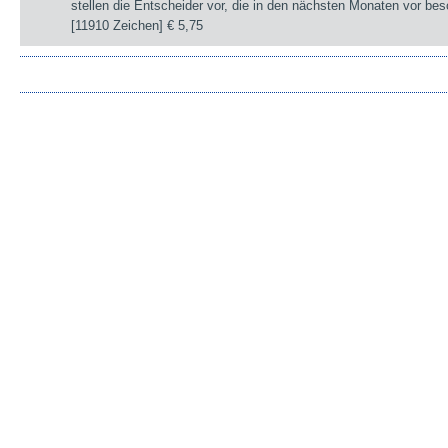
stellen die Entscheider vor, die in den nächsten Monaten vor be
[11910 Zeichen]
€ 5,75